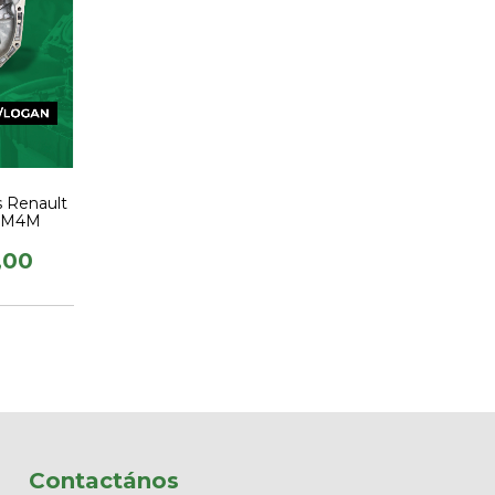
s Renault
n M4M
,00
Contactános