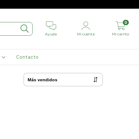
0
Ayuda
Mi cuenta
Mi carrito
L
Contacto