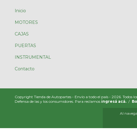
Inicio
MOTORES
CAJAS
PUERTAS
INSTRUMENTAL
Contacto
Copyright Tienda de Autopartes - Envío a todo el país - 2026. Todos lo
Defensa de las y los consumidores. Para reclamos
ingresá acá.
/
Bo
Al navegar