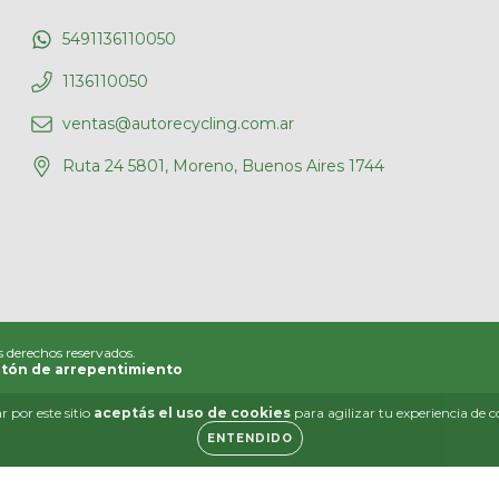
5491136110050
1136110050
ventas@autorecycling.com.ar
Ruta 24 5801, Moreno, Buenos Aires 1744
s derechos reservados.
tón de arrepentimiento
 por este sitio
aceptás el uso de cookies
para agilizar tu experiencia de 
ENTENDIDO