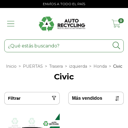
ENVÍOS A TODO EL PAÍS
0
Inicio
>
PUERTAS
>
Trasera
>
izquierda
>
Honda
>
Civic
Civic
Filtrar