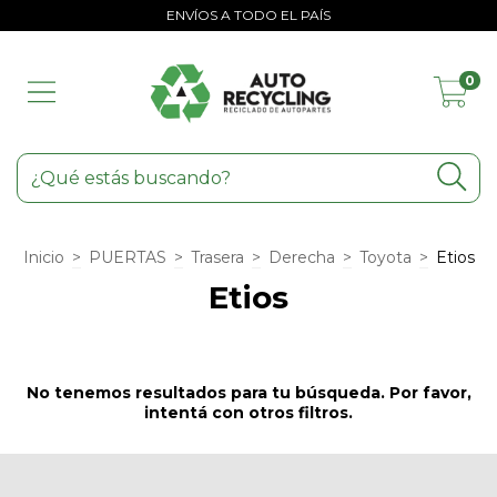
ENVÍOS A TODO EL PAÍS
0
Inicio
>
PUERTAS
>
Trasera
>
Derecha
>
Toyota
>
Etios
Etios
No tenemos resultados para tu búsqueda. Por favor,
intentá con otros filtros.