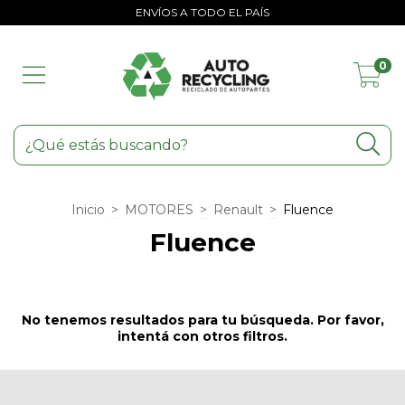
ENVÍOS A TODO EL PAÍS
0
Inicio
>
MOTORES
>
Renault
>
Fluence
Fluence
No tenemos resultados para tu búsqueda. Por favor,
intentá con otros filtros.