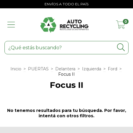
ENVÍOS A TODO EL PAÍS
0
Inicio
>
PUERTAS
>
Delantera
>
Izquierda
>
Ford
>
Focus II
Focus II
No tenemos resultados para tu búsqueda. Por favor,
intentá con otros filtros.