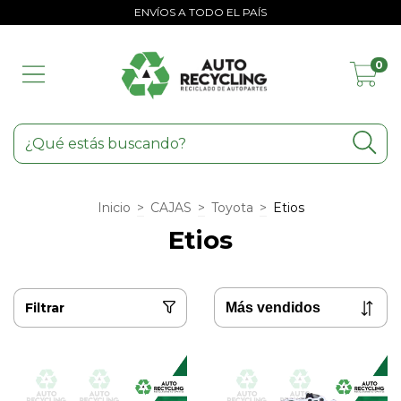
ENVÍOS A TODO EL PAÍS
0
Inicio
>
CAJAS
>
Toyota
>
Etios
Etios
Filtrar