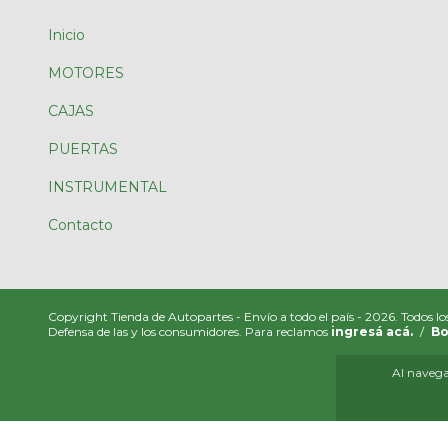
Inicio
MOTORES
CAJAS
PUERTAS
INSTRUMENTAL
Contacto
Copyright Tienda de Autopartes - Envío a todo el país - 2026. Todos lo
Defensa de las y los consumidores. Para reclamos
ingresá acá.
/
Bo
Al navegar