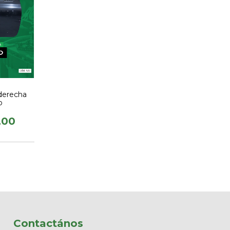
derecha
o
,00
Contactános