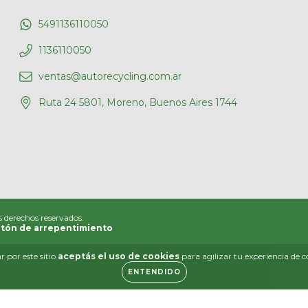
5491136110050
1136110050
ventas@autorecycling.com.ar
Ruta 24 5801, Moreno, Buenos Aires 1744
s derechos reservados.
tón de arrepentimiento
 por este sitio
aceptás el uso de cookies
para agilizar tu experiencia de 
ENTENDIDO