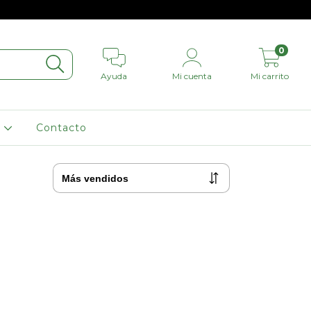
0
Ayuda
Mi cuenta
Mi carrito
L
Contacto